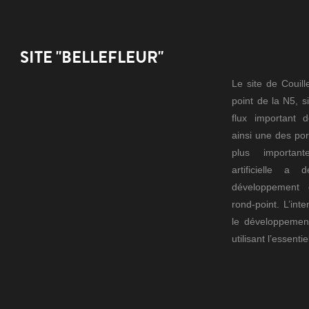
SITE "BELLEFLEUR"
Le site de Couill
point de la N5, s
flux important d
ainsi une des po
plus important
artificielle a
développement 
rond-point.
L’int
le développemen
utilisant l’essenti